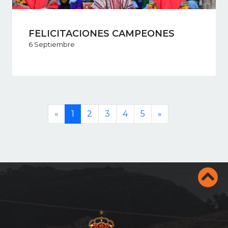
FELICITACIONES CAMPEONES
6 Septiembre
«
1
2
3
4
5
»